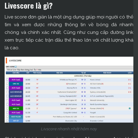
Livescore là gì?
Live score đơn giản là một ứng dụng giúp mọi người có thể
tìm và xem được những thông tin về bóng đá nhanh
chóng và chính xác nhất. Cũng như cung cấp đường link
xem trực tiếp các trận đấu thể thao lớn với chất lượng khá
là cao.
Livscore nhanh nhất hôm nay