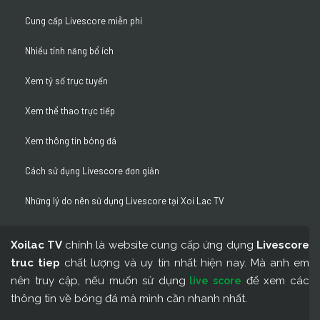
Cung cấp Livescore miễn phí
Nhiều tính năng bổ ích
Xem tỷ số trực tuyến
Xem thể thao trực tiếp
Xem thông tin bóng đá
Cách sử dụng Livescore đơn giản
Những lý do nên sử dụng Livescore tại Xoi Lac TV
Xoilac TV
chính là website cung cấp ứng dụng
Livescore
truc tiep
chất lượng và uy tín nhất hiện nay. Mà anh em
nên truy cập, nếu muốn sử dụng
để xem các
live score
thông tin về bóng đá mà mình cần nhanh nhất.