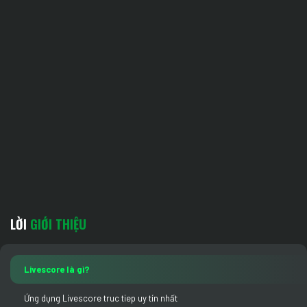
LỜI
GIỚI THIỆU
Livescore là gì?
Ứng dụng Livescore truc tiep uy tín nhất