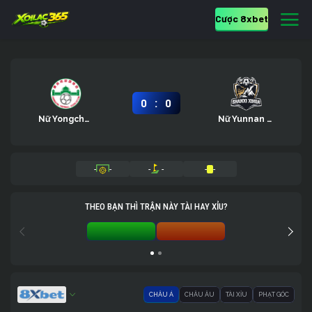
Cược 8xbet
:
0
0
Nữ Yongchuan
Nữ Yunnan Antai
-
-
-
-
-
-
THEO BẠN THÌ TRẬN NÀY TÀI HAY XỈU?
TÀI 0%
XỈU 0%
CHÂU Á
CHÂU ÂU
TÀI XỈU
PHẠT GÓC