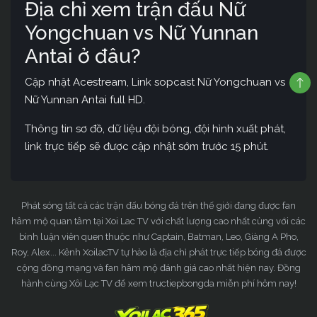
Địa chỉ xem trận đấu Nữ
Yongchuan vs Nữ Yunnan
Antai ở đâu?
Cập nhật Acestream, Link sopcast Nữ Yongchuan vs
Nữ Yunnan Antai full HD.
Thông tin sơ đồ, dữ liệu đội bóng, đội hình xuất phát,
link trực tiếp sẽ được cập nhật sớm trước 15 phút.
Phát sóng tất cả các trận đấu bóng đá trên thế giới đang được fan
hâm mộ quan tâm tại Xoi Lac TV với chất lượng cao nhất cùng với các
bình luận viên quen thuộc như Captain, Batman, Leo, Giàng A Pho,
Roy, Alex... Kênh XoilacTV tự hào là địa chỉ phát trực tiếp bóng đá được
cộng đồng mạng và fan hâm mộ đánh giá cao nhất hiện nay. Đồng
hành cùng Xôi Lạc TV để xem tructiepbongda miễn phí hôm nay!