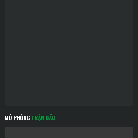
MÔ PHỎNG
TRẬN ĐẤU