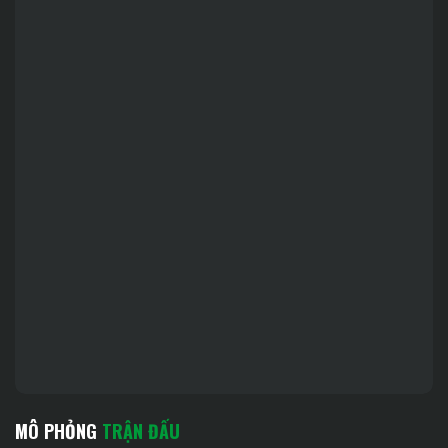
MÔ PHỎNG
TRẬN ĐẤU