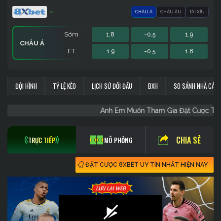
CHÂU Á
CHÂU ÂU
TÀI XỈU
Sớm
1.8
-0.5
1.9
CHÂU Á
FT
1.9
-0.5
1.8
Sớm
Sớm
1.83
1.9
21.5
-
1.83
1.9
CHÂU ÂU
TÀI XỈU
ĐỘI HÌNH
TỶ LỆ KÈO
LỊCH SỬ ĐỐI ĐẦU
BXH
SO SÁNH NHÀ CÁI
FT
FT
2.62
8
25.5
-
1.08
1.44
Anh Em Muốn Tham Gia Đặt Cược
CHIA SẺ
TRỰC TIẾP
MÔ PHỎNG
ĐẶT CƯỢC 8XBET UY TÍN NHẤT HIỆN NAY