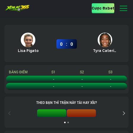
Cược 8xbet
:
0
0
Lisa Pigato
Tyra Caterina Grant
BẢNG ĐIỂM
S1
S2
S3
Lisa Pigato
-
-
-
Tyra Caterina Grant
-
-
-
THEO BẠN THÌ TRẬN NÀY TÀI HAY XỈU?
TÀI 0%
XỈU 0%