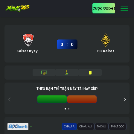
Cược 8xbet
:
0
0
Kaisar Kyzylorda
FC Kairat
-
-
-
-
-
-
THEO BẠN THÌ TRẬN NÀY TÀI HAY XỈU?
TÀI 0%
XỈU 0%
CHÂU Á
CHÂU ÂU
TÀI XỈU
PHẠT GÓC