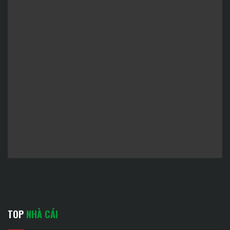
TOP
NHÀ CÁI