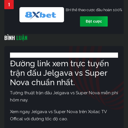
1
BH thể thao cược đầu hoàn 100%
Đặt cược
BÌNH
LUẬN
Đường link xem trực tuyến
trận đấu Jelgava vs Super
Nova chuẩn nhất.
Tường thuật trận đấu Jelgava vs Super Nova miễn phí
hôm nay.
Xem ngay Jelgava vs Super Nova trên Xoilac TV
Offical với đường tốc độ cao.