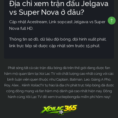
Địa chỉ xem trận đấu Jelgava
vs Super Nova ở đâu?
Cập nhật Acestream, Link sopcast Jelgava vs Super
Nova full HD.
Thông tin sơ đồ, dữ liệu đội bóng, đội hình xuất phát,
link trực tiếp sẽ được cập nhật sớm trước 15 phút.
Phát sóng tất cả các trận đấu bóng đá trên thế giới đang được fan
hâm mộ quan tâm tại Xoi Lac TV với chất lượng cao nhất cùng với các
bình luận viên quen thuộc như Captain, Batman, Leo, Giàng A Pho,
Roy, Alex... Kênh XoilacTV tự hào là địa chỉ phát trực tiếp bóng đá được
cộng đồng mạng và fan hâm mộ đánh giá cao nhất hiện nay. Đồng
hành cùng Xôi Lạc TV để xem tructiepbongda miễn phí hôm nay!