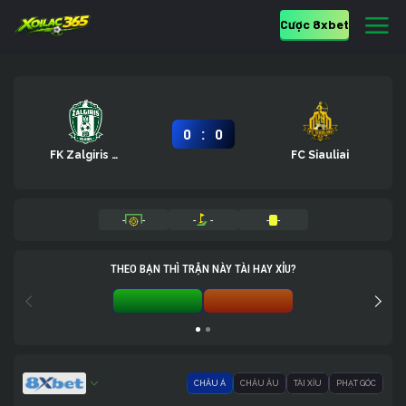
Cược 8xbet
:
0
0
FK Zalgiris Vilnius
FC Siauliai
-
-
-
-
-
-
THEO BẠN THÌ TRẬN NÀY TÀI HAY XỈU?
TÀI 0%
XỈU 0%
CHÂU Á
CHÂU ÂU
TÀI XỈU
PHẠT GÓC