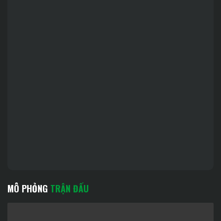
MÔ PHỎNG
TRẬN ĐẤU