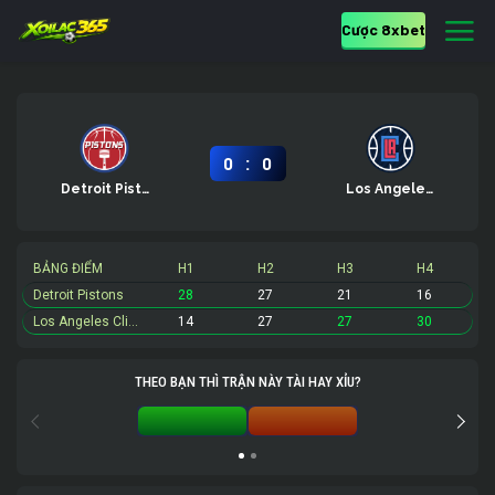
Cược 8xbet
:
0
0
Detroit Pistons
Los Angeles Clippers
BẢNG ĐIỂM
H1
H2
H3
H4
Detroit Pistons
28
27
21
16
Los Angeles Clippers
14
27
27
30
THEO BẠN THÌ TRẬN NÀY TÀI HAY XỈU?
TÀI 0%
XỈU 0%