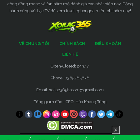
cộng đồng mạng và fan hâm mộ đánh giá cao nhất hiện nay. Đồng
hành cùng Xôi Lạc TV để xem tructiepbongda miễn phí hôm nay!
VỀ CHÚNG TÔI
CHÍNH SÁCH
ĐIỀU KHOẢN
LIÊN HỆ
Open-Closed: 24h/7.
Phone: 0365285678
Email:
xoilac365tv.com@gmail.com
Tổng giám đốc - CEO: Hứa Khang Tùng
X
Copyright © 2020 Xoilac TV Official. All rights reserved