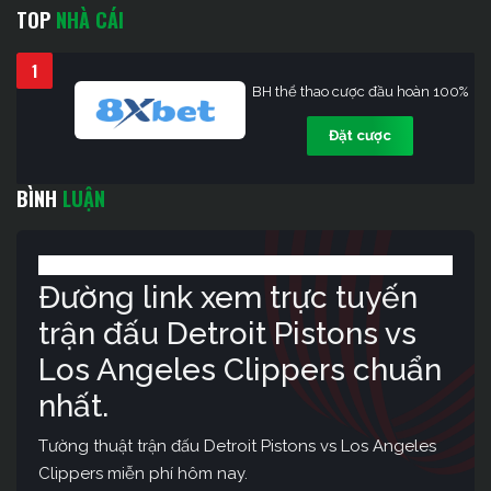
TOP
NHÀ CÁI
1
BH thể thao cược đầu hoàn 100%
Đặt cược
BÌNH
LUẬN
Đường link xem trực tuyến
trận đấu Detroit Pistons vs
Los Angeles Clippers chuẩn
nhất.
Tường thuật trận đấu Detroit Pistons vs Los Angeles
Clippers miễn phí hôm nay.