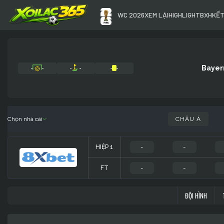
WC 2026
XEM LẠI
HIGHLIGHT
BXH
KẾT
Bayer
-
-
-
-
-
-
Chọn nhà cái
CHÂU Á
-
-
HIỆP 1
-
-
FT
ĐỘI HÌNH