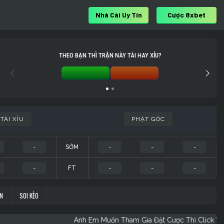
Nhà Cái Uy Tín
Cược 8xbet
THEO BẠN THÌ TRẬN NÀY TÀI HAY XỈU?
TÀI 0%
XỈU 0%
TÀI XỈU
PHẠT GÓC
-
-
-
-
SỚM
-
-
-
-
FT
N
SOI KÈO
Anh Em Muốn Tham Gia Đặt Cược Thì Click