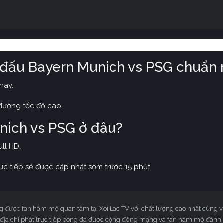
 đấu Bayern Munich vs PSG chuẩn 
nay.
 đường tốc độ cao.
nich vs PSG ở đâu?
ll HD.
trực tiếp sẽ được cập nhật sớm trước 15 phút.
ang được fan hâm mộ quan tâm tại Xoi Lac TV với chất lượng cao nhất cùng 
 là địa chỉ phát trực tiếp bóng đá được cộng đồng mạng và fan hâm mộ đánh