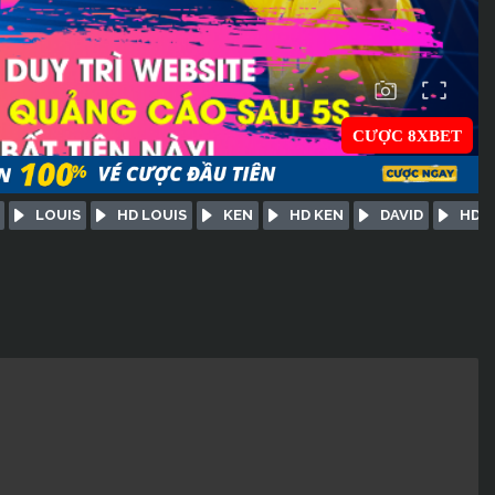
LOUIS
HD LOUIS
KEN
HD KEN
DAVID
HD D