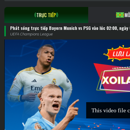
TRỰC TIẾP
MÔ
Phát sóng trực tiếp Bayern Munich vs PSG vào lúc 02:00, ngày
UEFA Champions League